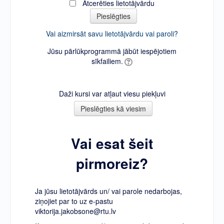
Atcerēties lietotājvārdu
Vai aizmirsāt savu lietotājvārdu vai paroli?
Jūsu pārlūkprogrammā jābūt iespējotiem
sīkfailiem.
Daži kursi var atļaut viesu piekļuvi
Vai esat šeit
pirmoreiz?
Ja jūsu lietotājvārds un/ vai parole nedarbojas,
ziņojiet par to uz e-pastu
viktorija.jakobsone@rtu.lv