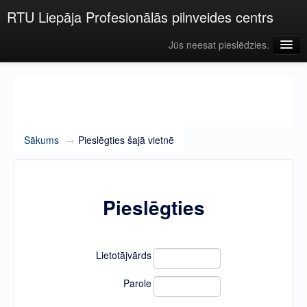
RTU Liepāja Profesionālās pilnveides centrs
Jūs neesat pieslēdzies.
Latviešu ‎(lv)‎
Sākums
→
Pieslēgties šajā vietnē
Pieslēgties
Lietotājvārds
Parole