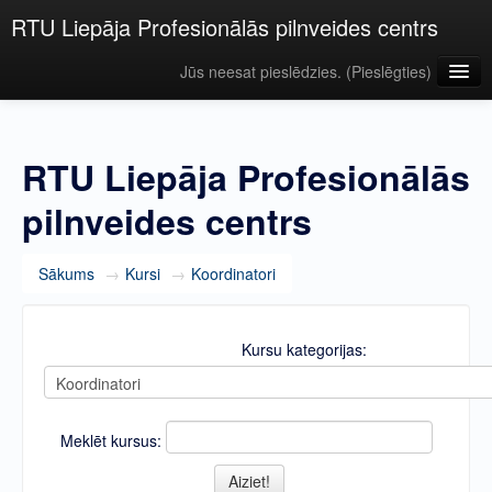
RTU Liepāja Profesionālās pilnveides centrs
Jūs neesat pieslēdzies. (
Pieslēgties
)
Latviešu ‎(lv)‎
RTU Liepāja Profesionālās
pilnveides centrs
Sākums
→
Kursi
→
Koordinatori
Kursu kategorijas:
Meklēt kursus: