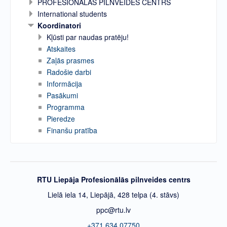
PROFESIONĀLĀS PILNVEIDES CENTRS
International students
Koordinatori
Kļūsti par naudas pratēju!
Atskaites
Zaļās prasmes
Radošie darbi
Informācija
Pasākumi
Programma
Pieredze
Finanšu pratība
RTU Liepāja Profesionālās pilnveides centrs
Lielā iela 14, Liepājā, 428 telpa (4. stāvs)
ppc@rtu.lv
+371 634 07750