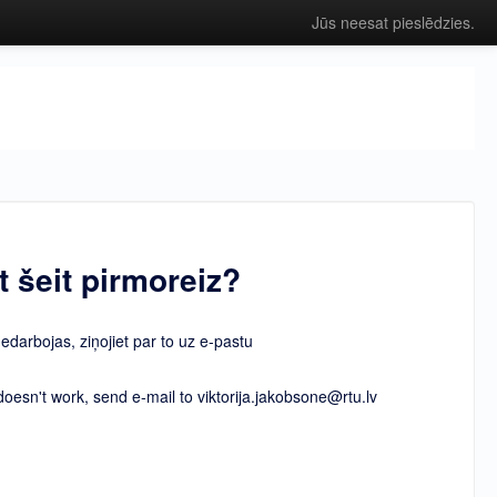
Jūs neesat pieslēdzies.
t šeit pirmoreiz?
nedarbojas, ziņojiet par to uz e-pastu
esn't work, send e-mail to viktorija.jakobsone@rtu.lv