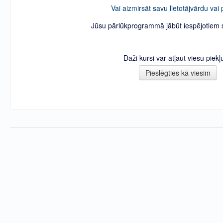
Vai aizmirsāt savu lietotājvārdu vai 
Jūsu pārlūkprogrammā jābūt iespējotiem s
Daži kursi var atļaut viesu piekļ