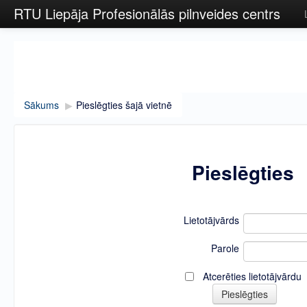
RTU Liepāja Profesionālās pilnveides centrs
Sākums
▶︎
Pieslēgties šajā vietnē
Pieslēgties
Lietotājvārds
Parole
Atcerēties lietotājvārdu