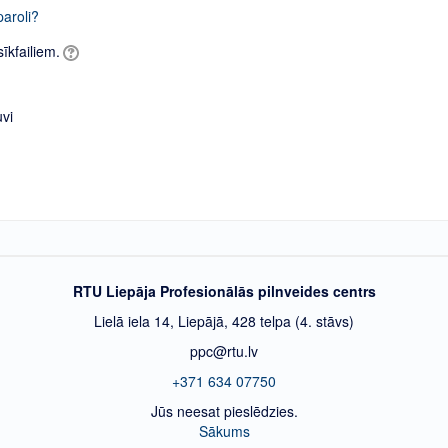
paroli?
īkfailiem.
uvi
RTU Liepāja Profesionālās pilnveides centrs
Lielā iela 14, Liepājā, 428 telpa (4. stāvs)
ppc@rtu.lv
+371 634 07750
Jūs neesat pieslēdzies.
Sākums