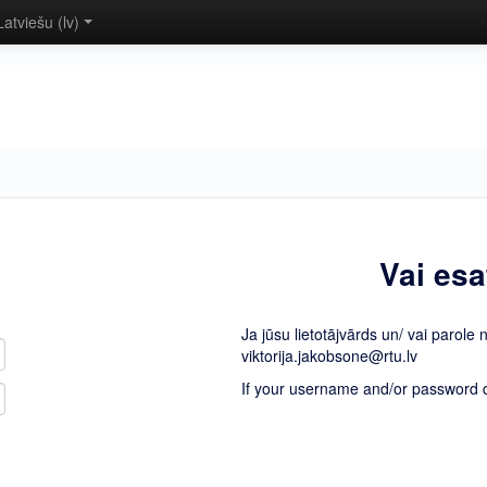
Latviešu ‎(lv)‎
Vai esa
Ja jūsu lietotājvārds un/ vai parole 
viktorija.jakobsone@rtu.lv
If your username and/or password do