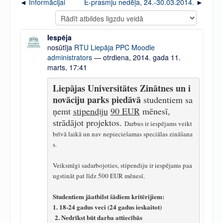
Informācijai
E-prasmju nedēļa, 24.-30.03.2014.
Iespēja
nosūtīja
RTU Liepāja PPC Moodle
administrators
— otrdiena, 2014. gada 11.
marts, 17:41
Liepājas Universitātes Zinātnes un i
novāciju parks piedāvā
 studentiem sa
ņemt 
stipendiju
90 EUR
 mēnesī, 
strādājot projektos. 
Darbus ir iespējams veikt 
brīvā laikā un nav nepieciešamas speciālas zināšana
s. 
Veiksmīgi sadarbojoties, stipendiju ir iespējams paa
ugstināt pat līdz 500 EUR mēnesī. 
Studentiem jāatbilst šādiem kritērijiem: 
1. 18-24 gadus veci (24 gadus ieskaitot)
 2. Nedrīkst būt darba attiecībās