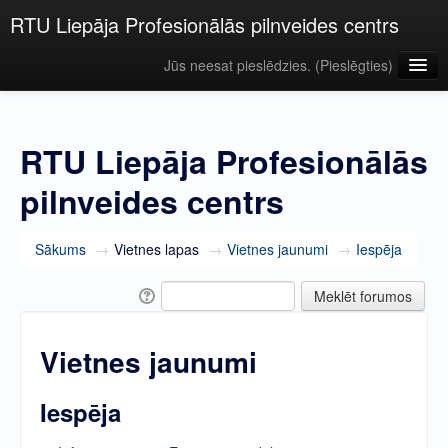
RTU Liepāja Profesionālās pilnveides centrs
Jūs neesat pieslēdzies. (
Pieslēgties
)
Latviešu ‎(lv)‎
RTU Liepāja Profesionālās
pilnveides centrs
Sākums
→
Vietnes lapas
→
Vietnes jaunumi
→
Iespēja
Vietnes jaunumi
Iespēja