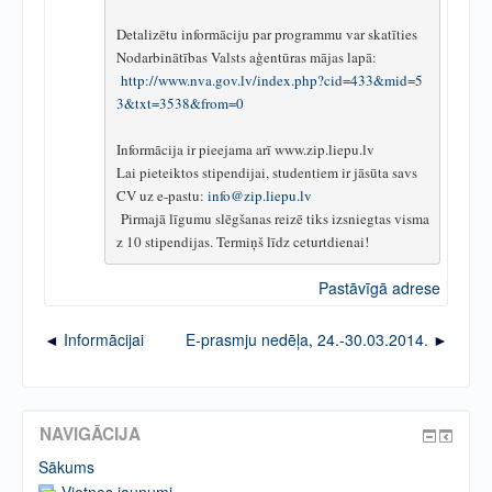
Detalizētu informāciju par programmu var skatīties 
Nodarbinātības Valsts aģentūras mājas lapā:
http://www.nva.gov.lv/index.php?cid=433&mid=5
3&txt=3538&from=0
Informācija ir pieejama arī www.zip.liepu.lv 
Lai pieteiktos stipendijai, studentiem ir jāsūta savs 
CV uz e-pastu: 
info@zip.liepu.lv
 Pirmajā līgumu slēgšanas reizē tiks izsniegtas visma
z 10 stipendijas. Termiņš līdz ceturtdienai!
Pastāvīgā adrese
Informācijai
E-prasmju nedēļa, 24.-30.03.2014.
NAVIGĀCIJA
Sākums